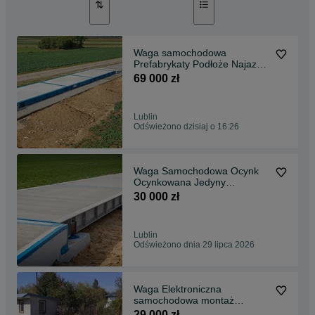
Waga samochodowa
Prefabrykaty Podłoże Najazdy
montaż 18 metrów 50-60T
69 000 zł
Lublin
Odświeżono dzisiaj o 16:26
Waga Samochodowa Ocynk
Ocynkowana Jedyny
Producent w Polsce
30 000 zł
Lublin
Odświeżono dnia 29 lipca 2026
Waga Elektroniczna
samochodowa montaż
najazdowa POLSKI
29 000 zł