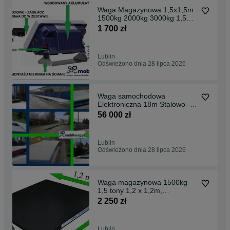
Waga Magazynowa 1,5x1,5m
1500kg 2000kg 3000kg 1,5
tony 2tony 3 tony
1 700 zł
Lublin
Odświeżono dnia 28 lipca 2026
Waga samochodowa
Elektroniczna 18m Stalowo -
Betonowa 50 60ton
56 000 zł
Lublin
Odświeżono dnia 28 lipca 2026
Waga magazynowa 1500kg
1,5 tony 1,2 x 1,2m,
Legalizacja Legalizowana
2 250 zł
Lublin