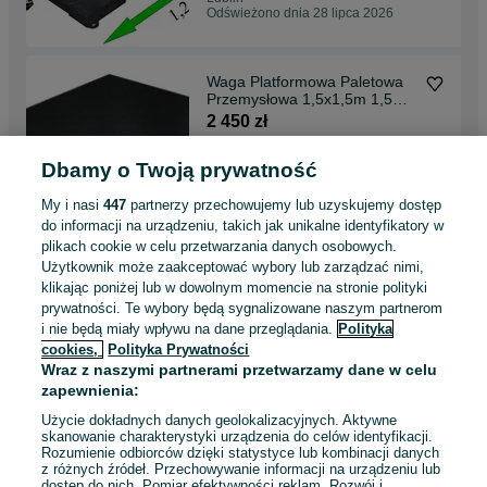
Odświeżono dnia 28 lipca 2026
Waga Platformowa Paletowa
Przemysłowa 1,5x1,5m 1,5
tony 1500kg
2 450 zł
Dbamy o Twoją prywatność
Lublin
22 lipca 2026
My i nasi
447
partnerzy przechowujemy lub uzyskujemy dostęp
do informacji na urządzeniu, takich jak unikalne identyfikatory w
plikach cookie w celu przetwarzania danych osobowych.
Waga magazynowa 1500kg
Użytkownik może zaakceptować wybory lub zarządzać nimi,
1,5 tony 1,2 x 1,2m,
klikając poniżej lub w dowolnym momencie na stronie polityki
Legalizacja Legalizowana
2 250 zł
prywatności. Te wybory będą sygnalizowane naszym partnerom
i nie będą miały wpływu na dane przeglądania.
Polityka
cookies,
Polityka Prywatności
Grójec
Wraz z naszymi partnerami przetwarzamy dane w celu
22 lipca 2026
zapewnienia:
Użycie dokładnych danych geolokalizacyjnych. Aktywne
skanowanie charakterystyki urządzenia do celów identyfikacji.
Rozumienie odbiorców dzięki statystyce lub kombinacji danych
1
2
z różnych źródeł. Przechowywanie informacji na urządzeniu lub
dostęp do nich. Pomiar efektywności reklam. Rozwój i